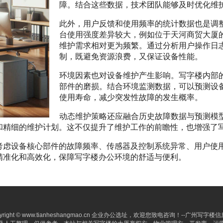
障。结合这些数据，技术团队能够及时优化维
此外，用户反馈和使用频率的统计数据也是调
台使用强度差异较大，例如位于天河商贸大厦
维护需求相对更为频繁。通过分析用户操作日
制，既避免资源浪费，又保证设备性能。
环境因素也对设备维护产生影响。写字楼内部
部件的磨损。结合环境监测数据，可以预测设
使用寿命，减少突发性故障的发生概率。
动态维护策略还应融合历史故障数据与预测模
和精细的维护计划。这不仅提升了维护工作的前瞻性，也增强了
考虑设备核心部件的故障频率、传感器及控制系统异常、用户使
精准化和高效化，保障写字楼办公环境的舒适与便利。
yright © www.tianheshangmao.cn 企业办公选址，欢迎您致电咨询！--广州写字楼信息网-- Al