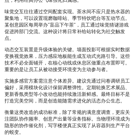
点，利用经典办公气味强化归属感。
味觉交互往往通过空间配套实现。茶水间不应只是热水器的
聚集地，可以设置现磨咖啡站、季节特饮吧台等互动节点。
某创意园区每周举办"盲品下午茶"，员工通过味觉猜谜游戏
促进跨部门交流。这种设计将日常补给站转化为社交触发
点。
动态交互装置是升级体验的关键。墙面投影可根据实时数据
变换视觉效果，压力感应地板能生成互动式光路引导。这些
技术不必全面铺开，在核心动线或休息区做重点布置即可。
重要的是让员工从被动接受环境变为主动参与者。
实施多感官方案需注意个体差异。建议先通过问卷调研员工
偏好，采用模块化设计保留调整弹性。定期轮换艺术展品、
更新香氛类型等小改动也能持续激活新鲜感。最终目标不是
打造完美空间，而是创造能随需求进化的活态办公生态。
衡量这类改造的成功标准，除了常规的满意度调查，更应关
注团队协作频率、创意产出量等业务指标。当物理环境成为
隐形的协作催化剂，写字楼便真正实现了从容器到生产平台
的蜕变。