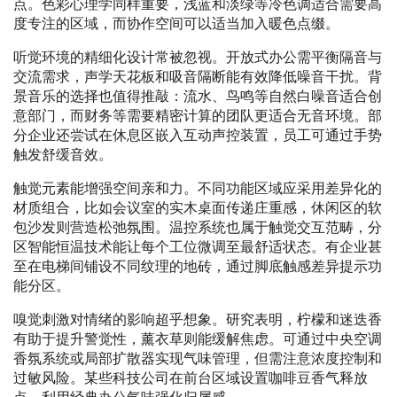
点。色彩心理学同样重要，浅蓝和淡绿等冷色调适合需要高
度专注的区域，而协作空间可以适当加入暖色点缀。
听觉环境的精细化设计常被忽视。开放式办公需平衡隔音与
交流需求，声学天花板和吸音隔断能有效降低噪音干扰。背
景音乐的选择也值得推敲：流水、鸟鸣等自然白噪音适合创
意部门，而财务等需要精密计算的团队更适合无音环境。部
分企业还尝试在休息区嵌入互动声控装置，员工可通过手势
触发舒缓音效。
触觉元素能增强空间亲和力。不同功能区域应采用差异化的
材质组合，比如会议室的实木桌面传递庄重感，休闲区的软
包沙发则营造松弛氛围。温控系统也属于触觉交互范畴，分
区智能恒温技术能让每个工位微调至最舒适状态。有企业甚
至在电梯间铺设不同纹理的地砖，通过脚底触感差异提示功
能分区。
嗅觉刺激对情绪的影响超乎想象。研究表明，柠檬和迷迭香
有助于提升警觉性，薰衣草则能缓解焦虑。可通过中央空调
香氛系统或局部扩散器实现气味管理，但需注意浓度控制和
过敏风险。某些科技公司在前台区域设置咖啡豆香气释放